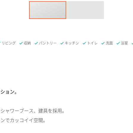
リビング
収納
パントリー
キッチン
トイレ
洗面
浴室
ーション。
・シャワーブース、建具を採用。
ダンでカッコイイ空間。