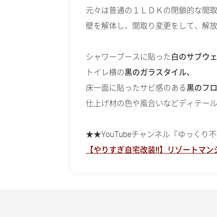
元々は普通の１ＬＤＫの閉鎖的な間
壁を解体し、間取り変更をして、解
シャワーブースに貼った
白のサブウ
トイレ横の
黒のガラスタイル、
床一面に貼ったサビ感のある
黒のフ
仕上げ材の色や風合いなどディテー
★★YouTubeチャンネル『ゆっく
【やりすぎ自宅改装!!】リゾートマ