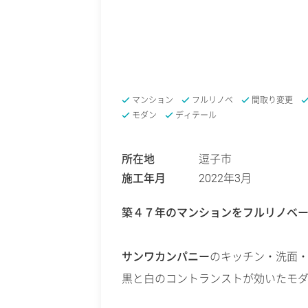
マンション
フルリノベ
間取り変更
モダン
ディテール
所在地
逗子市
施工年月
2022年3月
築４７年のマンションをフルリノベ
サンワカンパニー
のキッチン・洗面
黒と白のコントランストが効いたモ